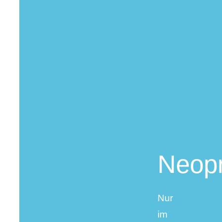
Neop
Nur
im