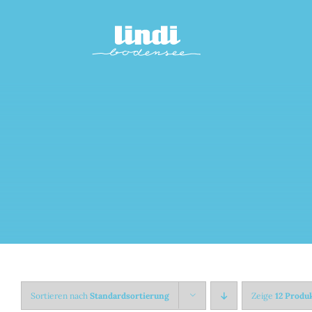
Zum
Inhalt
springen
Sortieren nach
Standardsortierung
Zeige
12 Produ