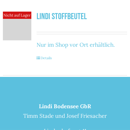
Lindi Stoffbeutel
Nicht auf Lager
Nur im Shop vor Ort erhältlich.
Details
Lindi Bodensee GbR
Timm Stade und Josef Friesacher