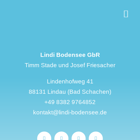
Zum
Inhalt
Togg
springen
Navi
Das Lindi
Biergarten
Lindi Bodensee GbR
Timm Stade und Josef Friesacher
Gruppen
Lindenhofweg 41
Kajak & SUP
88131 Lindau (Bad Schachen)
+49 8382 9764852
Shop
kontakt@lindi-bodensee.de
Kontakt