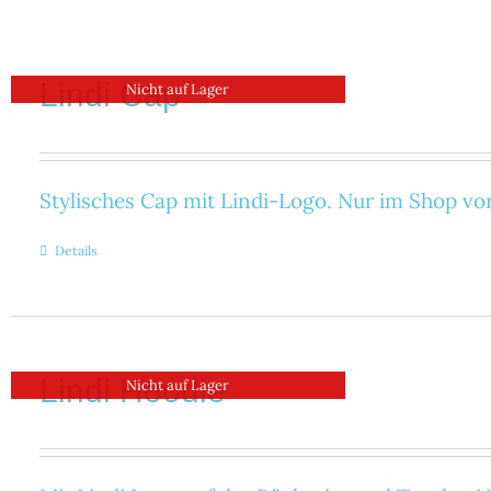
Lindi Cap
Nicht auf Lager
Stylisches Cap mit Lindi-Logo. Nur im Shop vor 
Details
Lindi Hoodie
Nicht auf Lager