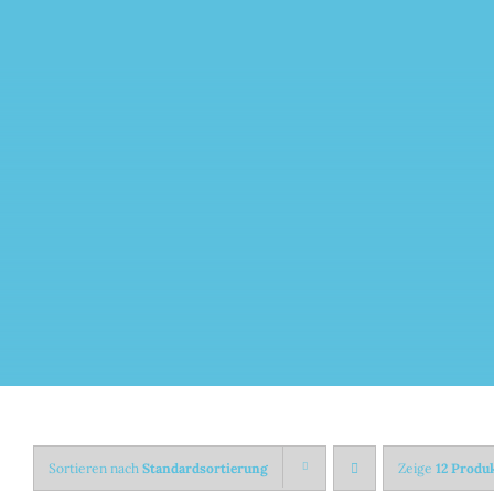
Zum
Inhalt
springen
Sortieren nach
Standardsortierung
Zeige
12 Produ