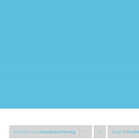
Zum
Inhalt
springen
Sortieren nach
Standardsortierung
Zeige
12 Produ