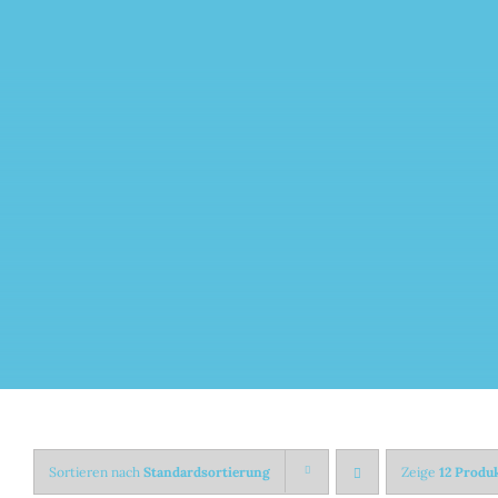
Zum
Inhalt
springen
Sortieren nach
Standardsortierung
Zeige
12 Produ